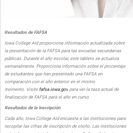
additional actions
Resultados de FAFSA
Iowa College Aid proporciona informaci
ón actualizada sobre
la presentaci
ón de la FAFSA para las escuelas secundarias
públicas. Durante el
a
ño escolar, este tablero se actualiza
semanalmente. Proporciona
informaci
ón sobre el procentaje
de estudiantes que han presentado una FAFSA en
comparaci
ón con el
a
ño anterior en el mismo
momento.
Visite
fafsa.iowa.gov
para ver la tasa actual de
finalizaci
ón de FAFSA para el a
ño en curso.
Resultados de la Inscripción
Cada
a
ño, Iowa College Aid encuesta a las instituciones para
recopilar las cifras de inscripción
de oto
ño. Las instituciones