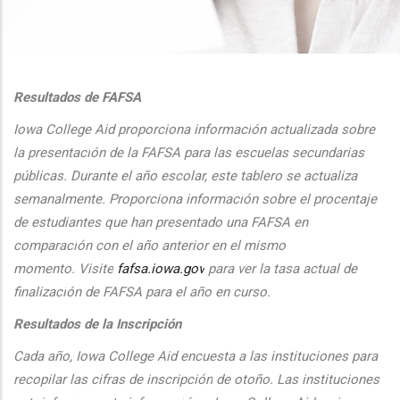
additional actions
Resultados de FAFSA
Iowa College Aid proporciona informaci
ón actualizada sobre
la presentaci
ón de la FAFSA para las escuelas secundarias
públicas. Durante el
a
ño escolar, este tablero se actualiza
semanalmente. Proporciona
informaci
ón sobre el procentaje
de estudiantes que han presentado una FAFSA en
comparaci
ón con el
a
ño anterior en el mismo
momento.
Visite
fafsa.iowa.gov
para ver la tasa actual de
finalizaci
ón de FAFSA para el a
ño en curso.
Resultados de la Inscripción
Cada
a
ño, Iowa College Aid encuesta a las instituciones para
recopilar las cifras de inscripción
de oto
ño. Las instituciones