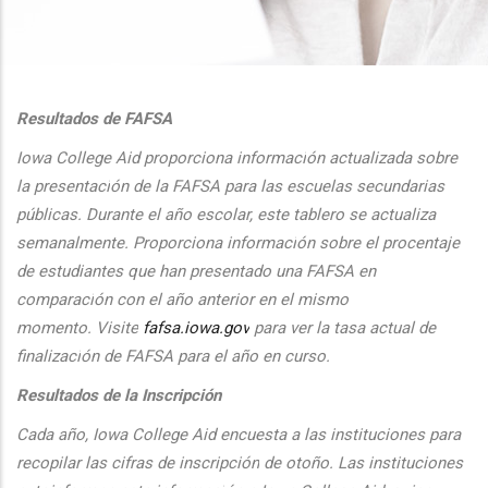
additional actions
Resultados de FAFSA
Iowa College Aid proporciona informaci
ón actualizada sobre
la presentaci
ón de la FAFSA para las escuelas secundarias
públicas. Durante el
a
ño escolar, este tablero se actualiza
semanalmente. Proporciona
informaci
ón sobre el procentaje
de estudiantes que han presentado una FAFSA en
comparaci
ón con el
a
ño anterior en el mismo
momento.
Visite
fafsa.iowa.gov
para ver la tasa actual de
finalizaci
ón de FAFSA para el a
ño en curso.
Resultados de la Inscripción
Cada
a
ño, Iowa College Aid encuesta a las instituciones para
recopilar las cifras de inscripción
de oto
ño. Las instituciones