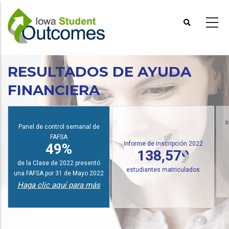
Pasar
al
contenido
principal
RESULTADOS DE AYUDA
FINANCIERA
Panel de control semanal de
I
FAFSA
Informe de inscripción 2022
49%
138,579
de la Clase de 2022 presentó
estudiantes matriculados
una FAFSA por 31 de Mayo 2022
Haga clic aquí para más