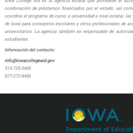
Iowa College Aid es la agencia estatal que promueve el acce
condonación de préstamos financiados por el estado, así com
coordina el programa de curso a universidad a nivel estatal, la
de Iowa para consejeros escolares y otros profesionales de acc
universitarios. La agencia también es responsable de autoriza
estudiantes.
Información del contacto:
info@iowacollegeaid.gov
515-725-3400
877-272-4456