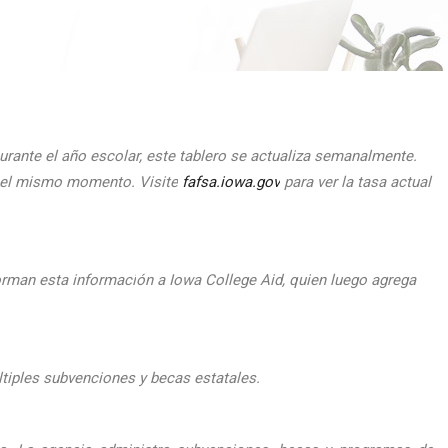
urante el
a
ño escolar, este tablero se actualiza semanalmente.
n el mismo momento.
Visite
fafsa.iowa.gov
para ver la tasa actual
orman esta informaci
ón a Iowa College Aid, quien luego agrega
ltiples subvenciones y becas estatales.