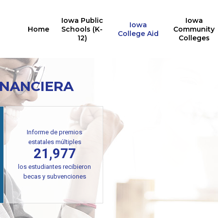
Iowa Public
Iowa
Iowa
Home
Schools (K-
Community
College Aid
12)
Colleges
INANCIERA
Informe de premios
estatales múltiples
21,977
los estudiantes recibieron
becas y subvenciones