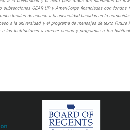
so a la universidad y el éxito para todos los habitantes de Io
o subvenciones GEAR UP y AmeriCorps financiadas con fondos fede
s redes locales de acceso a la universidad basadas en la comunidad,
eso a la universidad, y el programa de mensajes de texto Future 
r a las instituciones a ofrecer cursos y programas a los habitan