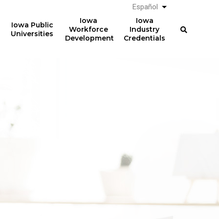
Español
List additional a
Iowa
Iowa
Iowa Public
Workforce
Industry
Universities
Development
Credentials