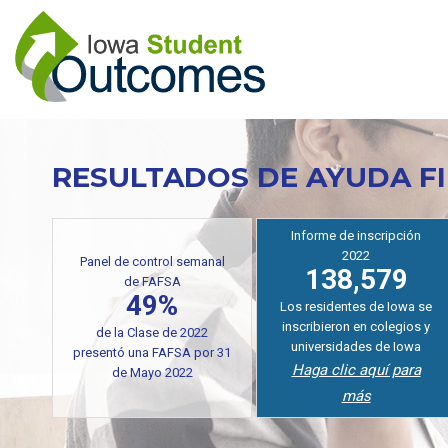
Pasar
al
contenido
principal
RESULTADOS DE AYUDA F
Informe de inscripción
2022
Panel de control semanal
138,579
de FAFSA
49%
Los residentes de Iowa se
inscribieron en colegios y
de la Clase de 2022
universidades de Iowa
presentó una FAFSA por 31
Haga clic aquí para
de Mayo 2022
más