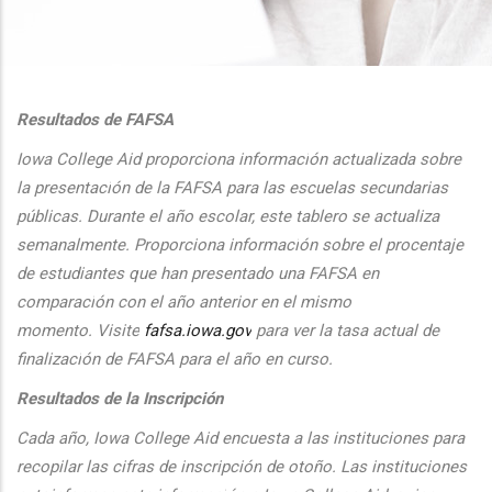
additional actions
Resultados de FAFSA
Iowa College Aid proporciona informaci
ón actualizada sobre
la presentaci
ón de la FAFSA para las escuelas secundarias
públicas. Durante el
a
ño escolar, este tablero se actualiza
semanalmente. Proporciona
informaci
ón sobre el procentaje
de estudiantes que han presentado una FAFSA en
comparaci
ón con el
a
ño anterior en el mismo
momento.
Visite
fafsa.iowa.gov
para ver la tasa actual de
finalizaci
ón de FAFSA para el a
ño en curso.
Resultados de la Inscripción
Cada
a
ño, Iowa College Aid encuesta a las instituciones para
recopilar las cifras de inscripción
de oto
ño. Las instituciones