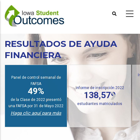
Pasar
al
contenido
principal
RESULTADOS DE AYUDA
FINANCIERA
Panel de control semanal de
I
FAFSA
Informe de inscripción 2022
49%
138,579
de la Clase de 2022 presentó
estudiantes matriculados
una FAFSA por 31 de Mayo 2022
Haga clic aquí para más