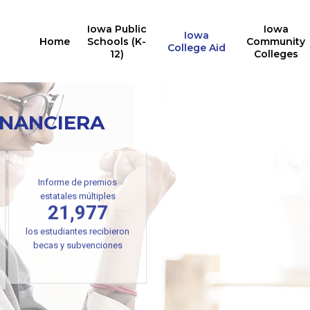
Iowa Public
Iowa
Iowa
Home
Schools (K-
Community
College Aid
12)
Colleges
INANCIERA
Informe de premios
estatales múltiples
21,977
los estudiantes recibieron
becas y subvenciones