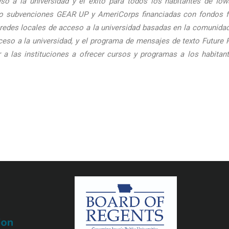
so a la universidad y el éxito para todos los habitantes de Io
o subvenciones GEAR UP y AmeriCorps financiadas con fondos fede
s redes locales de acceso a la universidad basadas en la comunidad,
eso a la universidad, y el programa de mensajes de texto Future 
r a las instituciones a ofrecer cursos y programas a los habitan