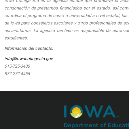
Iowa College Aid es la agencia estatal que promueve el acce
condonación de préstamos financiados por el estado, así com
coordina el programa de curso a universidad a nivel estatal, la
de Iowa para consejeros escolares y otros profesionales de acc
universitarios. La agencia también es responsable de autoriza
estudiantes.
Información del contacto:
info@iowacollegeaid.gov
515-725-3400
877-272-4456