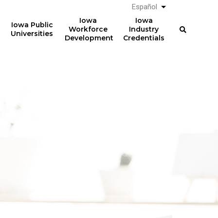
Español
List additional a
Iowa
Iowa
Iowa Public
Workforce
Industry
Universities
Development
Credentials