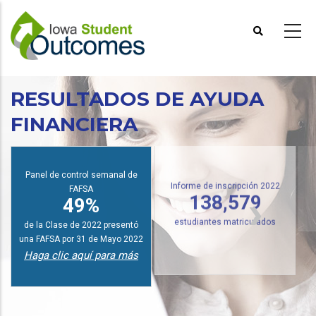
Pasar
al
contenido
principal
RESULTADOS DE AYUDA
FINANCIERA
I
Panel de control semanal de
FAFSA
Informe de inscripción 2022
49%
138,579
de la Clase de 2022 presentó
estudiantes matriculados
una FAFSA por 31 de Mayo 2022
Haga clic aquí para más