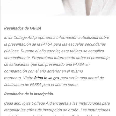
additional actions
Resultados de FAFSA
Iowa College Aid proporciona informaci
ón actualizada sobre
la presentaci
ón de la FAFSA para las escuelas secundarias
públicas. Durante el
a
ño escolar, este tablero se actualiza
semanalmente. Proporciona
informaci
ón sobre el procentaje
de estudiantes que han presentado una FAFSA en
comparaci
ón con el
a
ño anterior en el mismo
momento.
Visite
fafsa.iowa.gov
para ver la tasa actual de
finalizaci
ón de FAFSA para el a
ño en curso.
Resultados de la Inscripción
Cada
a
ño, Iowa College Aid encuesta a las instituciones para
recopilar las cifras de inscripción
de oto
ño. Las instituciones