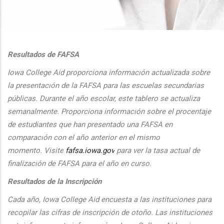
additional actions
Resultados de FAFSA
Iowa College Aid proporciona informaci
ón actualizada sobre
la presentaci
ón de la FAFSA para las escuelas secundarias
públicas. Durante el
a
ño escolar, este tablero se actualiza
semanalmente. Proporciona
informaci
ón sobre el procentaje
de estudiantes que han presentado una FAFSA en
comparaci
ón con el
a
ño anterior en el mismo
momento.
Visite
fafsa.iowa.gov
para ver la tasa actual de
finalizaci
ón de FAFSA para el a
ño en curso.
Resultados de la Inscripción
Cada
a
ño, Iowa College Aid encuesta a las instituciones para
recopilar las cifras de inscripción
de oto
ño. Las instituciones