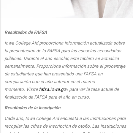
additional actions
Resultados de FAFSA
Iowa College Aid proporciona informaci
ón actualizada sobre
la presentaci
ón de la FAFSA para las escuelas secundarias
públicas. Durante el
a
ño escolar, este tablero se actualiza
semanalmente. Proporciona
informaci
ón sobre el procentaje
de estudiantes que han presentado una FAFSA en
comparaci
ón con el
a
ño anterior en el mismo
momento.
Visite
fafsa.iowa.gov
para ver la tasa actual de
finalizaci
ón de FAFSA para el a
ño en curso.
Resultados de la Inscripción
Cada
a
ño, Iowa College Aid encuesta a las instituciones para
recopilar las cifras de inscripción
de oto
ño. Las instituciones