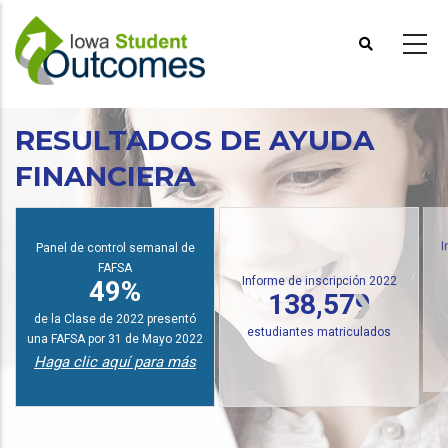
Pasar
al
contenido
principal
RESULTADOS DE AYUDA
FINANCIERA
Panel de control semanal de
I
FAFSA
Informe de inscripción 2022
49%
138,579
de la Clase de 2022 presentó
estudiantes matriculados
una FAFSA por 31 de Mayo 2022
Haga clic aquí para más