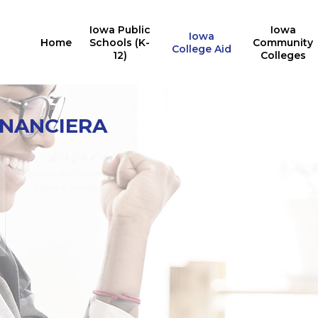
Iowa Public
Iowa
Iowa
Home
Schools (K-
Community
College Aid
12)
Colleges
INANCIERA
Informe de premios
estatales múltiples
21,977
los estudiantes recibieron
becas y subvenciones