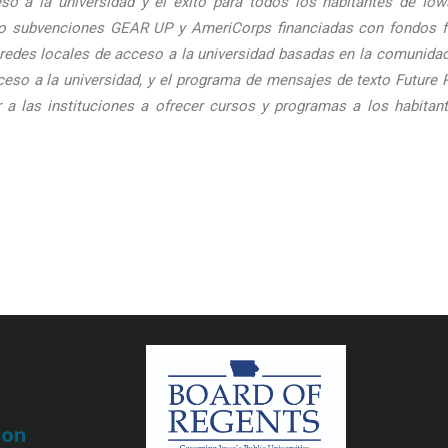
so a la universidad y el éxito para todos los habitantes de Io
o subvenciones GEAR UP y AmeriCorps financiadas con fondos fede
s redes locales de acceso a la universidad basadas en la comunidad,
eso a la universidad, y el programa de mensajes de texto Future 
r a las instituciones a ofrecer cursos y programas a los habitan