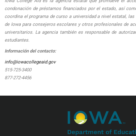
Iowa College Aid es la agencia estatal que promueve el acce
condonación de préstamos financiados por el estado, así com
coordina el programa de curso a universidad a nivel estatal, la
de Iowa para consejeros escolares y otros profesionales de acc
universitarios. La agencia también es responsable de autoriza
estudiantes.
Información del contacto:
info@iowacollegeaid.gov
515-725-3400
877-272-4456