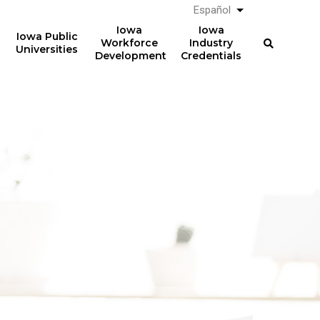
Español
List additional a
Iowa
Iowa
Iowa Public
Workforce
Industry
Universities
Development
Credentials