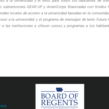
so a la universidad y el éxito para todos los habitantes de Io
o subvenciones GEAR UP y AmeriCorps financiadas con fondos fede
s redes locales de acceso a la universidad basadas en la comunidad,
eso a la universidad, y el programa de mensajes de texto Future 
r a las instituciones a ofrecer cursos y programas a los habitan