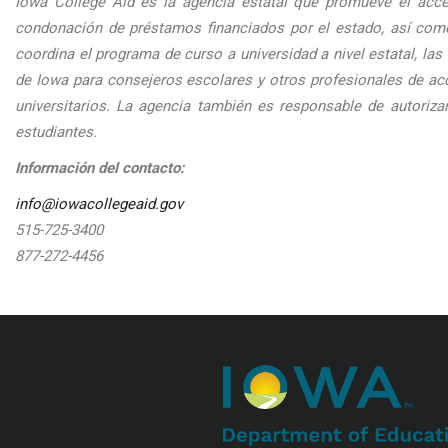
Iowa College Aid es la agencia estatal que promueve el acce
condonación de préstamos financiados por el estado, así com
coordina el programa de curso a universidad a nivel estatal, la
de Iowa para consejeros escolares y otros profesionales de acc
universitarios. La agencia también es responsable de autoriza
estudiantes.
Información del contacto:
info@iowacollegeaid.gov
515-725-3400
877-272-4456