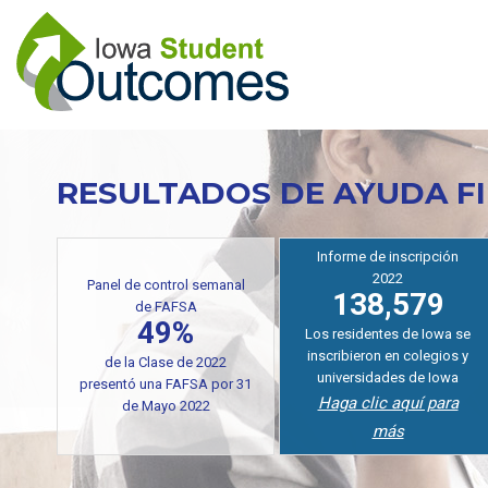
Pasar
al
contenido
principal
RESULTADOS DE AYUDA F
Informe de inscripción
2022
Panel de control semanal
138,579
de FAFSA
49%
Los residentes de Iowa se
inscribieron en colegios y
de la Clase de 2022
universidades de Iowa
presentó una FAFSA por 31
Haga clic aquí para
de Mayo 2022
más