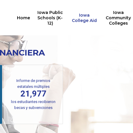
Iowa Public
Iowa
Iowa
Home
Schools (K-
Community
College Aid
12)
Colleges
INANCIERA
Informe de premios
estatales múltiples
21,977
los estudiantes recibieron
becas y subvenciones