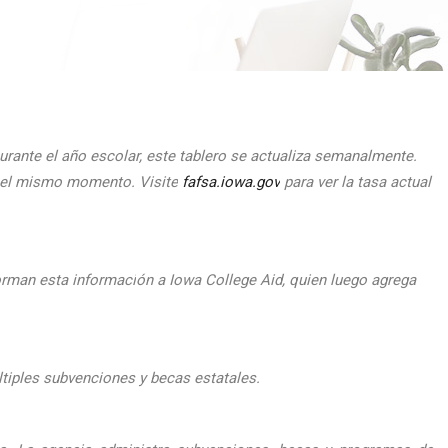
urante el
a
ño escolar, este tablero se actualiza semanalmente.
n el mismo momento.
Visite
fafsa.iowa.gov
para ver la tasa actual
orman esta informaci
ón a Iowa College Aid, quien luego agrega
ltiples subvenciones y becas estatales.