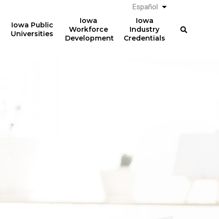
Español
List additional a
Iowa
Iowa
Iowa Public
Workforce
Industry
Universities
Development
Credentials