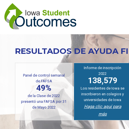
Pasar
al
contenido
principal
RESULTADOS DE AYUDA F
Informe de inscripción
2022
Panel de control semanal
138,579
de FAFSA
49%
Los residentes de Iowa se
inscribieron en colegios y
de la Clase de 2022
universidades de Iowa
presentó una FAFSA por 31
Haga clic aquí para
de Mayo 2022
más