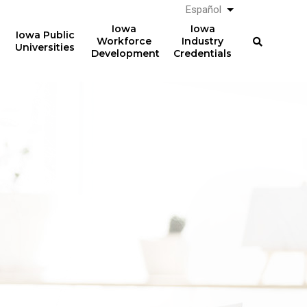
Español
List additional a
Iowa
Iowa
Iowa Public
Workforce
Industry
Universities
Development
Credentials