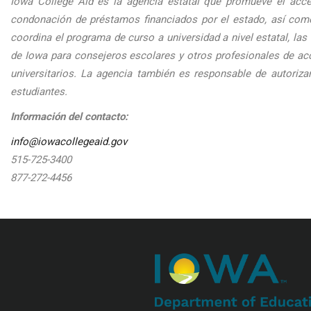
Iowa College Aid es la agencia estatal que promueve el acce
condonación de préstamos financiados por el estado, así com
coordina el programa de curso a universidad a nivel estatal, la
de Iowa para consejeros escolares y otros profesionales de acc
universitarios. La agencia también es responsable de autoriza
estudiantes.
Información del contacto:
info@iowacollegeaid.gov
515-725-3400
877-272-4456