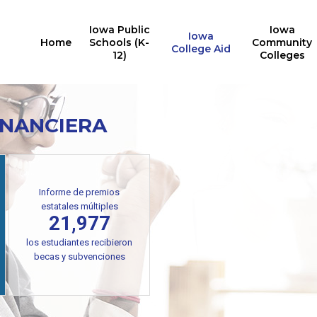
Iowa Public
Iowa
Iowa
Home
Schools (K-
Community
College Aid
12)
Colleges
INANCIERA
Informe de premios
estatales múltiples
21,977
los estudiantes recibieron
becas y subvenciones