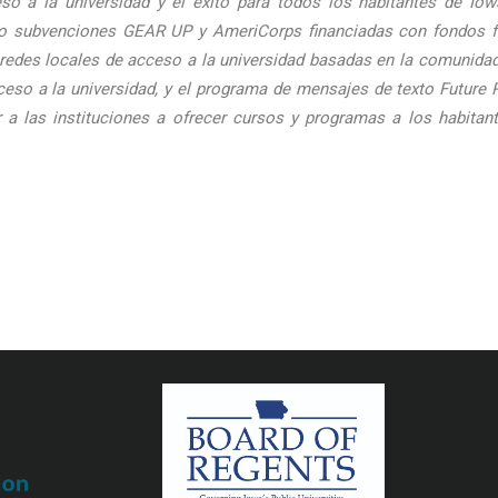
so a la universidad y el éxito para todos los habitantes de Io
o subvenciones GEAR UP y AmeriCorps financiadas con fondos fede
s redes locales de acceso a la universidad basadas en la comunidad,
eso a la universidad, y el programa de mensajes de texto Future 
r a las instituciones a ofrecer cursos y programas a los habitan