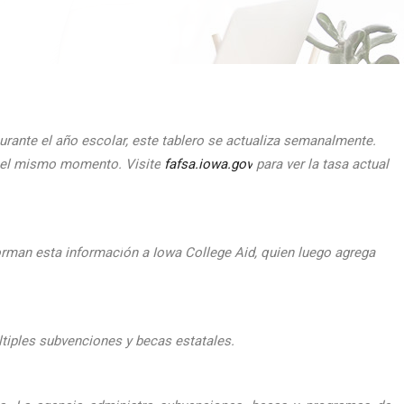
urante el
a
ño escolar, este tablero se actualiza semanalmente.
n el mismo momento.
Visite
fafsa.iowa.gov
para ver la tasa actual
orman esta informaci
ón a Iowa College Aid, quien luego agrega
ltiples subvenciones y becas estatales.