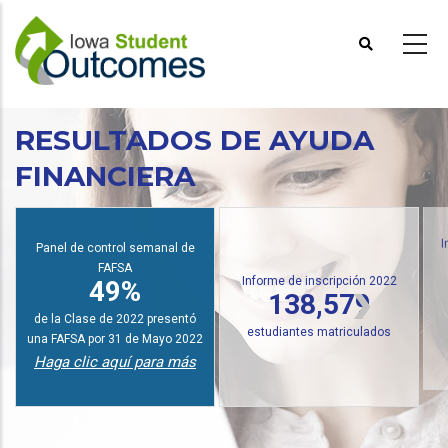
Pasar
al
contenido
principal
RESULTADOS DE AYUDA
FINANCIERA
Panel de control semanal de
I
FAFSA
Informe de inscripción 2022
49%
138,579
de la Clase de 2022 presentó
estudiantes matriculados
una FAFSA por 31 de Mayo 2022
Haga clic aquí para más