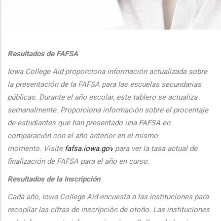
additional actions
Resultados de FAFSA
Iowa College Aid proporciona informaci
ón actualizada sobre
la presentaci
ón de la FAFSA para las escuelas secundarias
públicas. Durante el
a
ño escolar, este tablero se actualiza
semanalmente. Proporciona
informaci
ón sobre el procentaje
de estudiantes que han presentado una FAFSA en
comparaci
ón con el
a
ño anterior en el mismo
momento.
Visite
fafsa.iowa.gov
para ver la tasa actual de
finalizaci
ón de FAFSA para el a
ño en curso.
Resultados de la Inscripción
Cada
a
ño, Iowa College Aid encuesta a las instituciones para
recopilar las cifras de inscripción
de oto
ño. Las instituciones