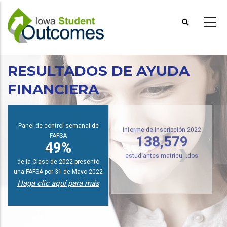
Pasar
al
contenido
principal
RESULTADOS DE AYUDA
FINANCIERA
I
Panel de control semanal de
FAFSA
Informe de inscripción 2022
49%
138,579
de la Clase de 2022 presentó
estudiantes matriculados
una FAFSA por 31 de Mayo 2022
Haga clic aquí para más