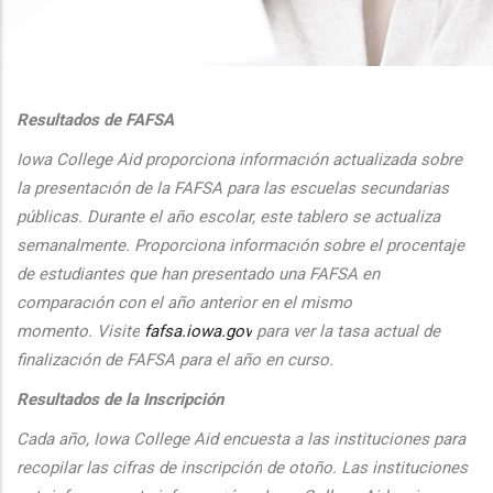
additional actions
Resultados de FAFSA
Iowa College Aid proporciona informaci
ón actualizada sobre
la presentaci
ón de la FAFSA para las escuelas secundarias
públicas. Durante el
a
ño escolar, este tablero se actualiza
semanalmente. Proporciona
informaci
ón sobre el procentaje
de estudiantes que han presentado una FAFSA en
comparaci
ón con el
a
ño anterior en el mismo
momento.
Visite
fafsa.iowa.gov
para ver la tasa actual de
finalizaci
ón de FAFSA para el a
ño en curso.
Resultados de la Inscripción
Cada
a
ño, Iowa College Aid encuesta a las instituciones para
recopilar las cifras de inscripción
de oto
ño. Las instituciones