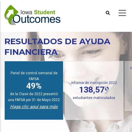
Pasar
al
contenido
principal
RESULTADOS DE AYUDA
FINANCIERA
I
Panel de control semanal de
FAFSA
Informe de inscripción 2022
49%
138,579
de la Clase de 2022 presentó
estudiantes matriculados
una FAFSA por 31 de Mayo 2022
Haga clic aquí para más