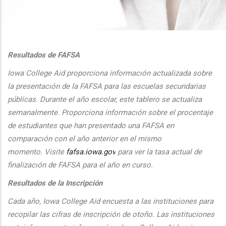
additional actions
Resultados de FAFSA
Iowa College Aid proporciona informaci
ón actualizada sobre
la presentaci
ón de la FAFSA para las escuelas secundarias
públicas. Durante el
a
ño escolar, este tablero se actualiza
semanalmente. Proporciona
informaci
ón sobre el procentaje
de estudiantes que han presentado una FAFSA en
comparaci
ón con el
a
ño anterior en el mismo
momento.
Visite
fafsa.iowa.gov
para ver la tasa actual de
finalizaci
ón de FAFSA para el a
ño en curso.
Resultados de la Inscripción
Cada
a
ño, Iowa College Aid encuesta a las instituciones para
recopilar las cifras de inscripción
de oto
ño. Las instituciones