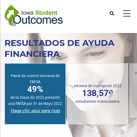
Pasar
al
contenido
principal
RESULTADOS DE AYUDA
FINANCIERA
Panel de control semanal de
I
FAFSA
Informe de inscripción 2022
49%
138,579
de la Clase de 2022 presentó
estudiantes matriculados
una FAFSA por 31 de Mayo 2022
Haga clic aquí para más