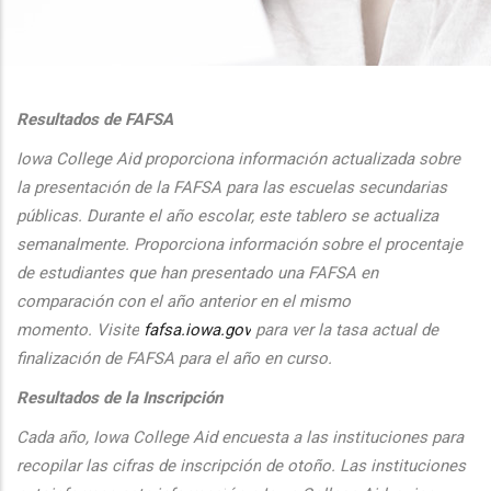
additional actions
Resultados de FAFSA
Iowa College Aid proporciona informaci
ón actualizada sobre
la presentaci
ón de la FAFSA para las escuelas secundarias
públicas. Durante el
a
ño escolar, este tablero se actualiza
semanalmente. Proporciona
informaci
ón sobre el procentaje
de estudiantes que han presentado una FAFSA en
comparaci
ón con el
a
ño anterior en el mismo
momento.
Visite
fafsa.iowa.gov
para ver la tasa actual de
finalizaci
ón de FAFSA para el a
ño en curso.
Resultados de la Inscripción
Cada
a
ño, Iowa College Aid encuesta a las instituciones para
recopilar las cifras de inscripción
de oto
ño. Las instituciones