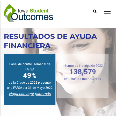
Pasar
al
contenido
principal
RESULTADOS DE AYUDA
FINANCIERA
I
Panel de control semanal de
FAFSA
Informe de inscripción 2022
49%
138,579
de la Clase de 2022 presentó
estudiantes matriculados
una FAFSA por 31 de Mayo 2022
Haga clic aquí para más