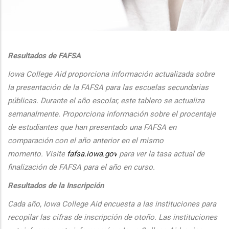
additional actions
Resultados de FAFSA
Iowa College Aid proporciona informaci
ón actualizada sobre
la presentaci
ón de la FAFSA para las escuelas secundarias
públicas. Durante el
a
ño escolar, este tablero se actualiza
semanalmente. Proporciona
informaci
ón sobre el procentaje
de estudiantes que han presentado una FAFSA en
comparaci
ón con el
a
ño anterior en el mismo
momento.
Visite
fafsa.iowa.gov
para ver la tasa actual de
finalizaci
ón de FAFSA para el a
ño en curso.
Resultados de la Inscripción
Cada
a
ño, Iowa College Aid encuesta a las instituciones para
recopilar las cifras de inscripción
de oto
ño. Las instituciones