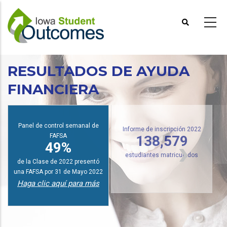
Pasar
al
contenido
principal
RESULTADOS DE AYUDA
FINANCIERA
I
Panel de control semanal de
FAFSA
Informe de inscripción 2022
49%
138,579
de la Clase de 2022 presentó
estudiantes matriculados
una FAFSA por 31 de Mayo 2022
Haga clic aquí para más