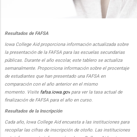
additional actions
Resultados de FAFSA
Iowa College Aid proporciona informaci
ón actualizada sobre
la presentaci
ón de la FAFSA para las escuelas secundarias
públicas. Durante el
a
ño escolar, este tablero se actualiza
semanalmente. Proporciona
informaci
ón sobre el procentaje
de estudiantes que han presentado una FAFSA en
comparaci
ón con el
a
ño anterior en el mismo
momento.
Visite
fafsa.iowa.gov
para ver la tasa actual de
finalizaci
ón de FAFSA para el a
ño en curso.
Resultados de la Inscripción
Cada
a
ño, Iowa College Aid encuesta a las instituciones para
recopilar las cifras de inscripción
de oto
ño. Las instituciones