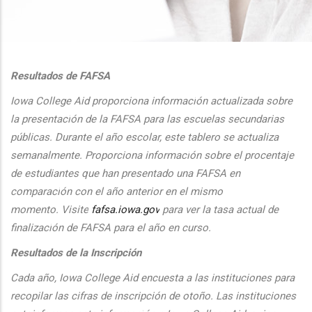
additional actions
Resultados de FAFSA
Iowa College Aid proporciona informaci
ón actualizada sobre
la presentaci
ón de la FAFSA para las escuelas secundarias
públicas. Durante el
a
ño escolar, este tablero se actualiza
semanalmente. Proporciona
informaci
ón sobre el procentaje
de estudiantes que han presentado una FAFSA en
comparaci
ón con el
a
ño anterior en el mismo
momento.
Visite
fafsa.iowa.gov
para ver la tasa actual de
finalizaci
ón de FAFSA para el a
ño en curso.
Resultados de la Inscripción
Cada
a
ño, Iowa College Aid encuesta a las instituciones para
recopilar las cifras de inscripción
de oto
ño. Las instituciones