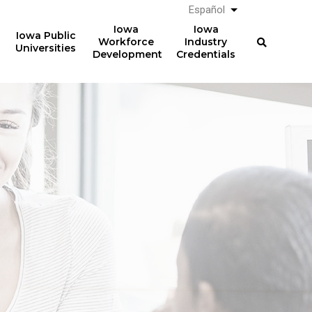
Español
List additional a
Iowa
Iowa
Iowa Public
Workforce
Industry
Universities
Development
Credentials