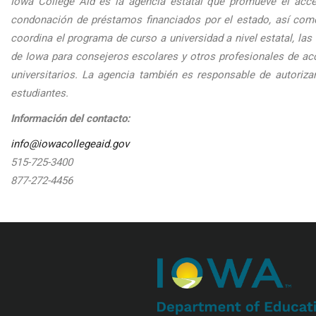
Iowa College Aid es la agencia estatal que promueve el acce
condonación de préstamos financiados por el estado, así com
coordina el programa de curso a universidad a nivel estatal, la
de Iowa para consejeros escolares y otros profesionales de acc
universitarios. La agencia también es responsable de autoriza
estudiantes.
Información del contacto:
info@iowacollegeaid.gov
515-725-3400
877-272-4456