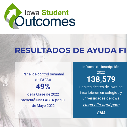
Pasar
al
contenido
principal
RESULTADOS DE AYUDA F
Informe de inscripción
2022
Panel de control semanal
138,579
de FAFSA
49%
Los residentes de Iowa se
inscribieron en colegios y
de la Clase de 2022
universidades de Iowa
presentó una FAFSA por 31
Haga clic aquí para
de Mayo 2022
más