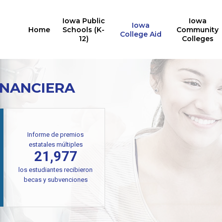
Iowa Public
Iowa
Iowa
Home
Schools (K-
Community
College Aid
12)
Colleges
INANCIERA
Informe de premios
estatales múltiples
21,977
los estudiantes recibieron
becas y subvenciones