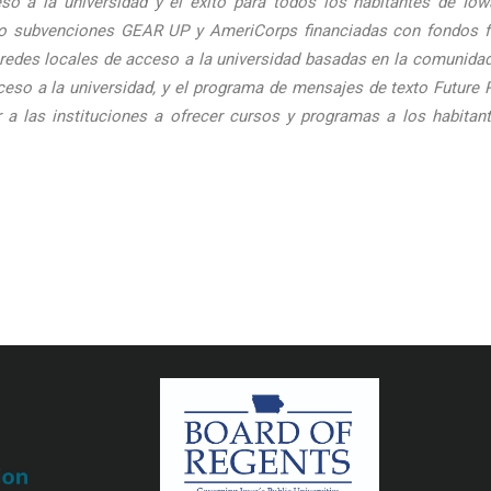
so a la universidad y el éxito para todos los habitantes de Io
o subvenciones GEAR UP y AmeriCorps financiadas con fondos fede
s redes locales de acceso a la universidad basadas en la comunidad,
eso a la universidad, y el programa de mensajes de texto Future 
r a las instituciones a ofrecer cursos y programas a los habitan