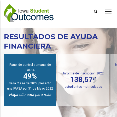
Pasar
al
contenido
principal
RESULTADOS DE AYUDA
FINANCIERA
Panel de control semanal de
I
FAFSA
Informe de inscripción 2022
49%
138,579
de la Clase de 2022 presentó
estudiantes matriculados
una FAFSA por 31 de Mayo 2022
Haga clic aquí para más