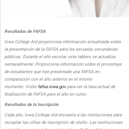
additional actions
Resultados de FAFSA
Iowa College Aid proporciona informaci
ón actualizada sobre
la presentaci
ón de la FAFSA para las escuelas secundarias
públicas. Durante el
a
ño escolar, este tablero se actualiza
semanalmente. Proporciona
informaci
ón sobre el procentaje
de estudiantes que han presentado una FAFSA en
comparaci
ón con el
a
ño anterior en el mismo
momento.
Visite
fafsa.iowa.gov
para ver la tasa actual de
finalizaci
ón de FAFSA para el a
ño en curso.
Resultados de la Inscripción
Cada
a
ño, Iowa College Aid encuesta a las instituciones para
recopilar las cifras de inscripción
de oto
ño. Las instituciones