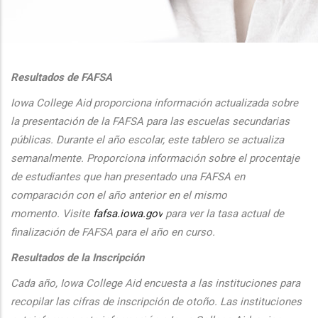
additional actions
Resultados de FAFSA
Iowa College Aid proporciona informaci
ón actualizada sobre
la presentaci
ón de la FAFSA para las escuelas secundarias
públicas. Durante el
a
ño escolar, este tablero se actualiza
semanalmente. Proporciona
informaci
ón sobre el procentaje
de estudiantes que han presentado una FAFSA en
comparaci
ón con el
a
ño anterior en el mismo
momento.
Visite
fafsa.iowa.gov
para ver la tasa actual de
finalizaci
ón de FAFSA para el a
ño en curso.
Resultados de la Inscripción
Cada
a
ño, Iowa College Aid encuesta a las instituciones para
recopilar las cifras de inscripción
de oto
ño. Las instituciones