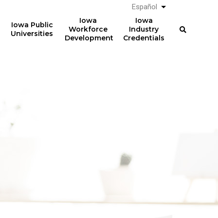
Español
List additional a
Iowa
Iowa
Iowa Public
Workforce
Industry
Universities
Development
Credentials