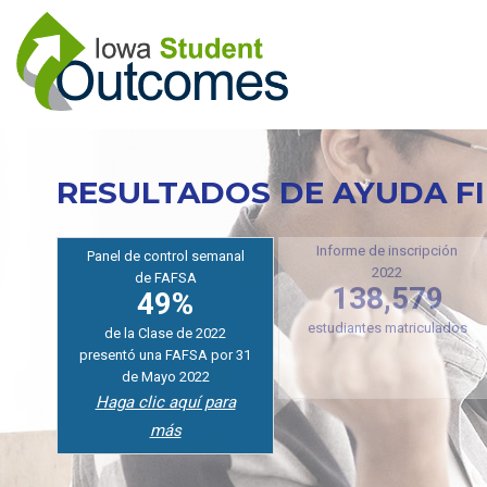
Pasar
al
contenido
principal
RESULTADOS DE AYUDA F
Panel de control semanal
Informe de inscripción
de FAFSA
49%
2022
138,579
de la Clase de 2022
estudiantes matriculados
presentó una FAFSA por 31
de Mayo 2022
Haga clic aquí para
más