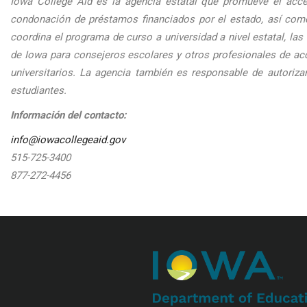
Iowa College Aid es la agencia estatal que promueve el acce
condonación de préstamos financiados por el estado, así com
coordina el programa de curso a universidad a nivel estatal, la
de Iowa para consejeros escolares y otros profesionales de acc
universitarios. La agencia también es responsable de autoriza
estudiantes.
Información del contacto:
info@iowacollegeaid.gov
515-725-3400
877-272-4456