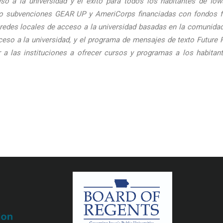
so a la universidad y el éxito para todos los habitantes de Io
o subvenciones GEAR UP y AmeriCorps financiadas con fondos fede
s redes locales de acceso a la universidad basadas en la comunidad,
eso a la universidad, y el programa de mensajes de texto Future 
r a las instituciones a ofrecer cursos y programas a los habitan