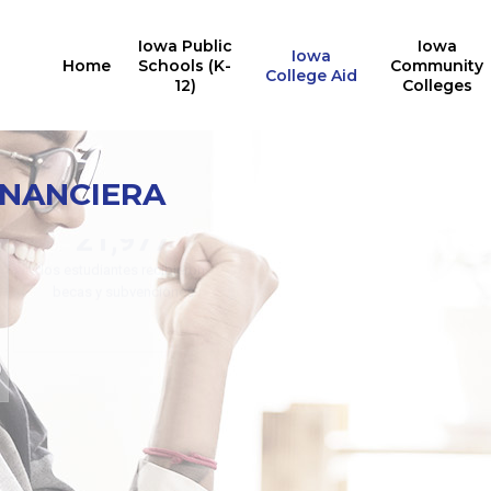
Iowa Public
Iowa
Iowa
Home
Schools (K-
Community
College Aid
12)
Colleges
INANCIERA
Informe de premios
estatales múltiples
21,977
los estudiantes recibieron
becas y subvenciones