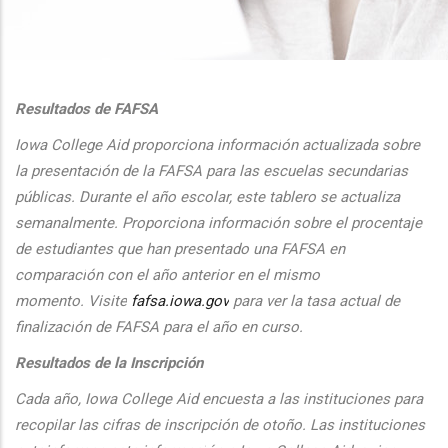
additional actions
Resultados de FAFSA
Iowa College Aid proporciona informaci
ón actualizada sobre
la presentaci
ón de la FAFSA para las escuelas secundarias
públicas. Durante el
a
ño escolar, este tablero se actualiza
semanalmente. Proporciona
informaci
ón sobre el procentaje
de estudiantes que han presentado una FAFSA en
comparaci
ón con el
a
ño anterior en el mismo
momento.
Visite
fafsa.iowa.gov
para ver la tasa actual de
finalizaci
ón de FAFSA para el a
ño en curso.
Resultados de la Inscripción
Cada
a
ño, Iowa College Aid encuesta a las instituciones para
recopilar las cifras de inscripción
de oto
ño. Las instituciones