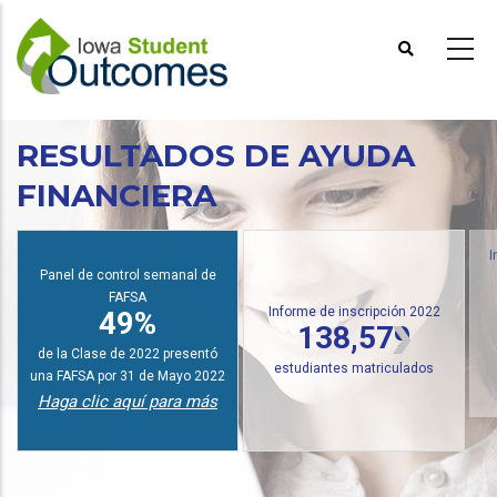
Pasar
al
contenido
principal
RESULTADOS DE AYUDA
FINANCIERA
I
Panel de control semanal de
FAFSA
Informe de inscripción 2022
49%
138,579
de la Clase de 2022 presentó
estudiantes matriculados
una FAFSA por 31 de Mayo 2022
Haga clic aquí para más