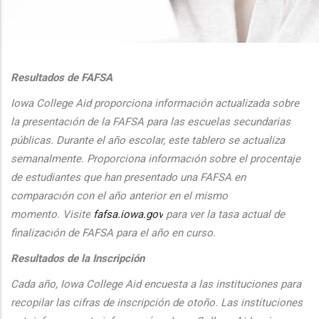
additional actions
Resultados de FAFSA
Iowa College Aid proporciona informaci
ón actualizada sobre
la presentaci
ón de la FAFSA para las escuelas secundarias
públicas. Durante el
a
ño escolar, este tablero se actualiza
semanalmente. Proporciona
informaci
ón sobre el procentaje
de estudiantes que han presentado una FAFSA en
comparaci
ón con el
a
ño anterior en el mismo
momento.
Visite
fafsa.iowa.gov
para ver la tasa actual de
finalizaci
ón de FAFSA para el a
ño en curso.
Resultados de la Inscripción
Cada
a
ño, Iowa College Aid encuesta a las instituciones para
recopilar las cifras de inscripción
de oto
ño. Las instituciones