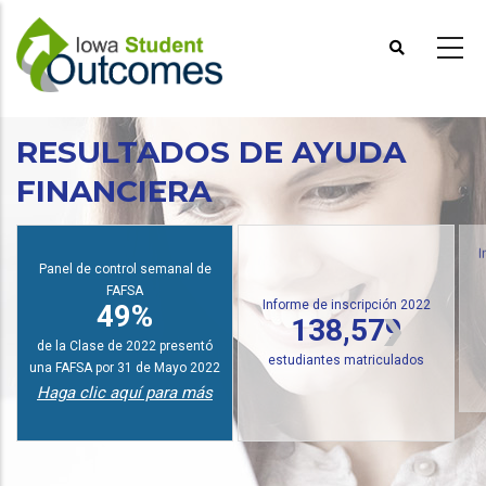
Pasar
al
contenido
principal
RESULTADOS DE AYUDA
FINANCIERA
Panel de control semanal de
I
FAFSA
Informe de inscripción 2022
49%
138,579
de la Clase de 2022 presentó
estudiantes matriculados
una FAFSA por 31 de Mayo 2022
Haga clic aquí para más