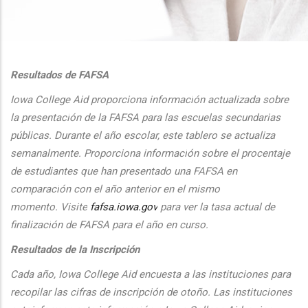
additional actions
Resultados de FAFSA
Iowa College Aid proporciona informaci
ón actualizada sobre
la presentaci
ón de la FAFSA para las escuelas secundarias
públicas. Durante el
a
ño escolar, este tablero se actualiza
semanalmente. Proporciona
informaci
ón sobre el procentaje
de estudiantes que han presentado una FAFSA en
comparaci
ón con el
a
ño anterior en el mismo
momento.
Visite
fafsa.iowa.gov
para ver la tasa actual de
finalizaci
ón de FAFSA para el a
ño en curso.
Resultados de la Inscripción
Cada
a
ño, Iowa College Aid encuesta a las instituciones para
recopilar las cifras de inscripción
de oto
ño. Las instituciones