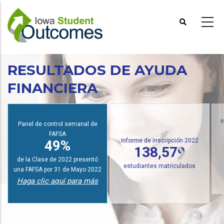
Pasar
al
contenido
principal
RESULTADOS DE AYUDA
FINANCIERA
Panel de control semanal de
I
FAFSA
Informe de inscripción 2022
49%
138,579
de la Clase de 2022 presentó
estudiantes matriculados
una FAFSA por 31 de Mayo 2022
Haga clic aquí para más