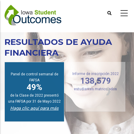
Pasar
al
contenido
principal
RESULTADOS DE AYUDA
FINANCIERA
I
Panel de control semanal de
Informe de inscripción 2022
FAFSA
138,579
49%
estudiantes matriculados
de la Clase de 2022 presentó
una FAFSA por 31 de Mayo 2022
Haga clic aquí para más