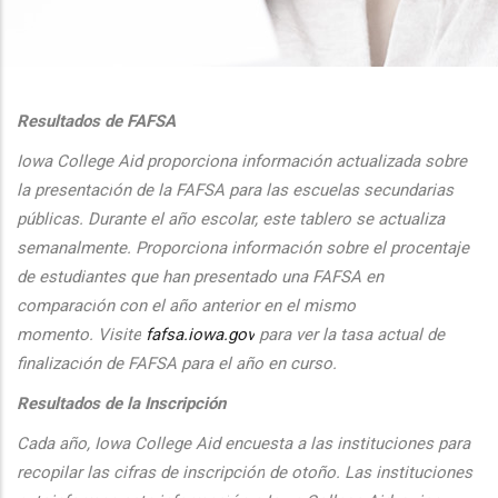
additional actions
Resultados de FAFSA
Iowa College Aid proporciona informaci
ón actualizada sobre
la presentaci
ón de la FAFSA para las escuelas secundarias
públicas. Durante el
a
ño escolar, este tablero se actualiza
semanalmente. Proporciona
informaci
ón sobre el procentaje
de estudiantes que han presentado una FAFSA en
comparaci
ón con el
a
ño anterior en el mismo
momento.
Visite
fafsa.iowa.gov
para ver la tasa actual de
finalizaci
ón de FAFSA para el a
ño en curso.
Resultados de la Inscripción
Cada
a
ño, Iowa College Aid encuesta a las instituciones para
recopilar las cifras de inscripción
de oto
ño. Las instituciones