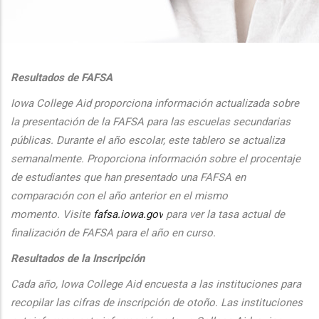
additional actions
Resultados de FAFSA
Iowa College Aid proporciona informaci
ón actualizada sobre
la presentaci
ón de la FAFSA para las escuelas secundarias
públicas. Durante el
a
ño escolar, este tablero se actualiza
semanalmente. Proporciona
informaci
ón sobre el procentaje
de estudiantes que han presentado una FAFSA en
comparaci
ón con el
a
ño anterior en el mismo
momento.
Visite
fafsa.iowa.gov
para ver la tasa actual de
finalizaci
ón de FAFSA para el a
ño en curso.
Resultados de la Inscripción
Cada
a
ño, Iowa College Aid encuesta a las instituciones para
recopilar las cifras de inscripción
de oto
ño. Las instituciones