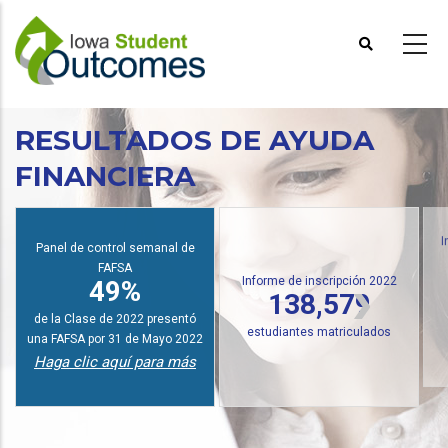
Pasar
al
contenido
principal
RESULTADOS DE AYUDA
FINANCIERA
Panel de control semanal de
I
FAFSA
Informe de inscripción 2022
49%
138,579
de la Clase de 2022 presentó
estudiantes matriculados
una FAFSA por 31 de Mayo 2022
Haga clic aquí para más