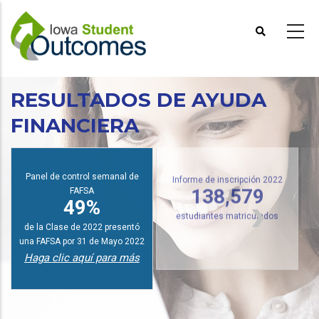
Pasar
al
contenido
principal
RESULTADOS DE AYUDA
FINANCIERA
I
Panel de control semanal de
Informe de inscripción 2022
FAFSA
138,579
49%
estudiantes matriculados
de la Clase de 2022 presentó
una FAFSA por 31 de Mayo 2022
Haga clic aquí para más