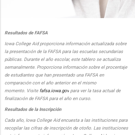
additional actions
Resultados de FAFSA
Iowa College Aid proporciona informaci
ón actualizada sobre
la presentaci
ón de la FAFSA para las escuelas secundarias
públicas. Durante el
a
ño escolar, este tablero se actualiza
semanalmente. Proporciona
informaci
ón sobre el procentaje
de estudiantes que han presentado una FAFSA en
comparaci
ón con el
a
ño anterior en el mismo
momento.
Visite
fafsa.iowa.gov
para ver la tasa actual de
finalizaci
ón de FAFSA para el a
ño en curso.
Resultados de la Inscripción
Cada
a
ño, Iowa College Aid encuesta a las instituciones para
recopilar las cifras de inscripción
de oto
ño. Las instituciones