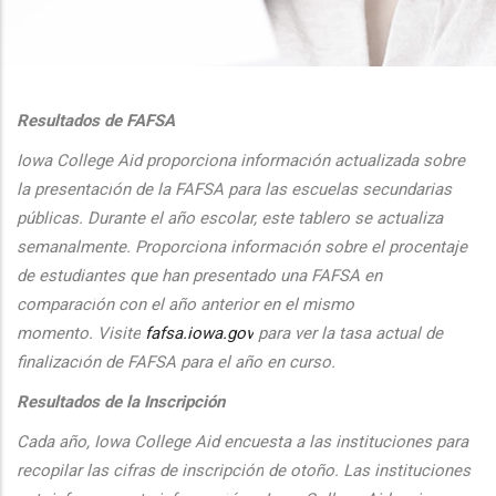
additional actions
Resultados de FAFSA
Iowa College Aid proporciona informaci
ón actualizada sobre
la presentaci
ón de la FAFSA para las escuelas secundarias
públicas. Durante el
a
ño escolar, este tablero se actualiza
semanalmente. Proporciona
informaci
ón sobre el procentaje
de estudiantes que han presentado una FAFSA en
comparaci
ón con el
a
ño anterior en el mismo
momento.
Visite
fafsa.iowa.gov
para ver la tasa actual de
finalizaci
ón de FAFSA para el a
ño en curso.
Resultados de la Inscripción
Cada
a
ño, Iowa College Aid encuesta a las instituciones para
recopilar las cifras de inscripción
de oto
ño. Las instituciones