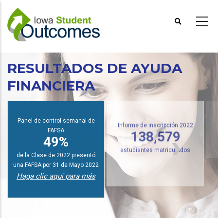
Pasar
al
contenido
principal
RESULTADOS DE AYUDA
FINANCIERA
I
Panel de control semanal de
FAFSA
Informe de inscripción 2022
49%
138,579
de la Clase de 2022 presentó
estudiantes matriculados
una FAFSA por 31 de Mayo 2022
Haga clic aquí para más