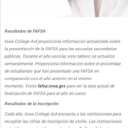
additional actions
Resultados de FAFSA
Iowa College Aid proporciona informaci
ón actualizada sobre
la presentaci
ón de la FAFSA para las escuelas secundarias
públicas. Durante el
a
ño escolar, este tablero se actualiza
semanalmente. Proporciona
informaci
ón sobre el procentaje
de estudiantes que han presentado una FAFSA en
comparaci
ón con el
a
ño anterior en el mismo
momento.
Visite
fafsa.iowa.gov
para ver la tasa actual de
finalizaci
ón de FAFSA para el a
ño en curso.
Resultados de la Inscripción
Cada
a
ño, Iowa College Aid encuesta a las instituciones para
recopilar las cifras de inscripción
de oto
ño. Las instituciones