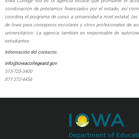
Iowa College Aid es la agencia estatal que promueve el acce
condonación de préstamos financiados por el estado, así com
coordina el programa de curso a universidad a nivel estatal, la
de Iowa para consejeros escolares y otros profesionales de acc
universitarios. La agencia también es responsable de autoriza
estudiantes.
Información del contacto:
info@iowacollegeaid.gov
515-725-3400
877-272-4456