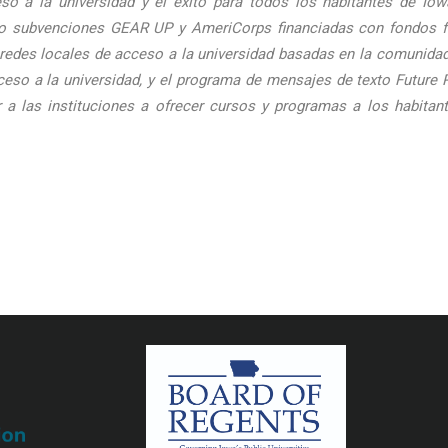
so a la universidad y el éxito para todos los habitantes de Io
o subvenciones GEAR UP y AmeriCorps financiadas con fondos fede
s redes locales de acceso a la universidad basadas en la comunidad,
eso a la universidad, y el programa de mensajes de texto Future 
r a las instituciones a ofrecer cursos y programas a los habitan