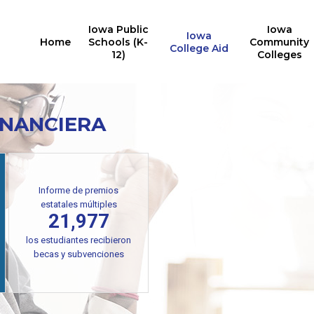
Iowa Public
Iowa
Iowa
Home
Schools (K-
Community
College Aid
12)
Colleges
INANCIERA
Informe de premios
estatales múltiples
21,977
los estudiantes recibieron
becas y subvenciones