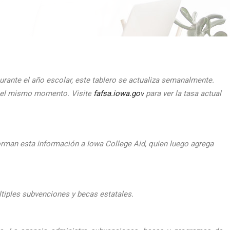
urante el
a
ño escolar, este tablero se actualiza semanalmente.
n el mismo momento.
Visite
fafsa.iowa.gov
para ver la tasa actual
orman esta informaci
ón a Iowa College Aid, quien luego agrega
ltiples subvenciones y becas estatales.