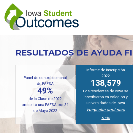
Pasar
al
contenido
principal
RESULTADOS DE AYUDA F
Informe de inscripción
2022
Panel de control semanal
138,579
de FAFSA
49%
Los residentes de Iowa se
inscribieron en colegios y
de la Clase de 2022
universidades de Iowa
presentó una FAFSA por 31
Haga clic aquí para
de Mayo 2022
más