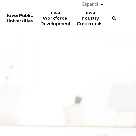
Español
List additional a
Iowa
Iowa
Iowa Public
Workforce
Industry
Universities
Development
Credentials