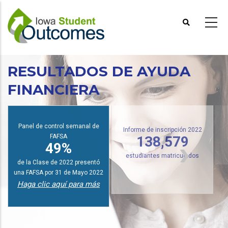
Pasar
al
contenido
principal
RESULTADOS DE AYUDA
FINANCIERA
I
Panel de control semanal de
FAFSA
Informe de inscripción 2022
49%
138,579
de la Clase de 2022 presentó
estudiantes matriculados
una FAFSA por 31 de Mayo 2022
Haga clic aquí para más