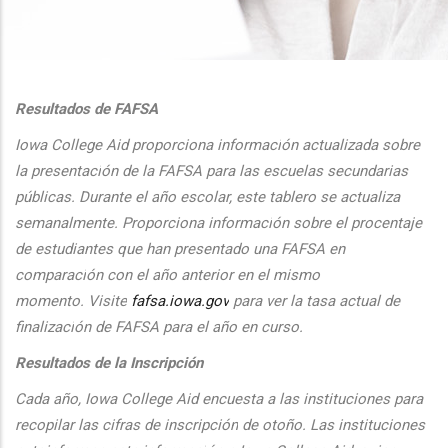
additional actions
Resultados de FAFSA
Iowa College Aid proporciona informaci
ón actualizada sobre
la presentaci
ón de la FAFSA para las escuelas secundarias
públicas. Durante el
a
ño escolar, este tablero se actualiza
semanalmente. Proporciona
informaci
ón sobre el procentaje
de estudiantes que han presentado una FAFSA en
comparaci
ón con el
a
ño anterior en el mismo
momento.
Visite
fafsa.iowa.gov
para ver la tasa actual de
finalizaci
ón de FAFSA para el a
ño en curso.
Resultados de la Inscripción
Cada
a
ño, Iowa College Aid encuesta a las instituciones para
recopilar las cifras de inscripción
de oto
ño. Las instituciones