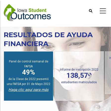
Pasar
al
contenido
principal
RESULTADOS DE AYUDA
FINANCIERA
Panel de control semanal de
I
FAFSA
Informe de inscripción 2022
49%
138,579
de la Clase de 2022 presentó
estudiantes matriculados
una FAFSA por 31 de Mayo 2022
Haga clic aquí para más