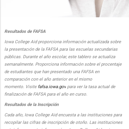
additional actions
Resultados de FAFSA
Iowa College Aid proporciona informaci
ón actualizada sobre
la presentaci
ón de la FAFSA para las escuelas secundarias
públicas. Durante el
a
ño escolar, este tablero se actualiza
semanalmente. Proporciona
informaci
ón sobre el procentaje
de estudiantes que han presentado una FAFSA en
comparaci
ón con el
a
ño anterior en el mismo
momento.
Visite
fafsa.iowa.gov
para ver la tasa actual de
finalizaci
ón de FAFSA para el a
ño en curso.
Resultados de la Inscripción
Cada
a
ño, Iowa College Aid encuesta a las instituciones para
recopilar las cifras de inscripción
de oto
ño. Las instituciones