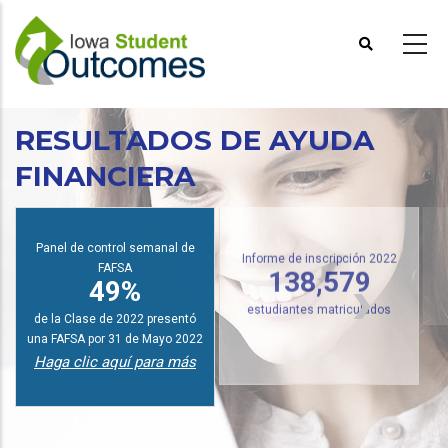
Pasar
al
contenido
principal
RESULTADOS DE AYUDA
FINANCIERA
I
Panel de control semanal de
FAFSA
Informe de inscripción 2022
49%
138,579
de la Clase de 2022 presentó
estudiantes matriculados
una FAFSA por 31 de Mayo 2022
Haga clic aquí para más