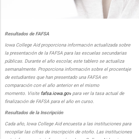
additional actions
Resultados de FAFSA
Iowa College Aid proporciona informaci
ón actualizada sobre
la presentaci
ón de la FAFSA para las escuelas secundarias
públicas. Durante el
a
ño escolar, este tablero se actualiza
semanalmente. Proporciona
informaci
ón sobre el procentaje
de estudiantes que han presentado una FAFSA en
comparaci
ón con el
a
ño anterior en el mismo
momento.
Visite
fafsa.iowa.gov
para ver la tasa actual de
finalizaci
ón de FAFSA para el a
ño en curso.
Resultados de la Inscripción
Cada
a
ño, Iowa College Aid encuesta a las instituciones para
recopilar las cifras de inscripción
de oto
ño. Las instituciones