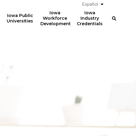
Español
List additional a
Iowa
Iowa
Iowa Public
Workforce
Industry
Universities
Development
Credentials