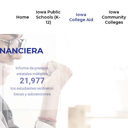
Iowa Public
Iowa
Iowa
Home
Schools (K-
Community
College Aid
12)
Colleges
INANCIERA
Informe de premios
estatales múltiples
21,977
los estudiantes recibieron
becas y subvenciones