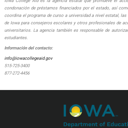
Iowa College Aid es la agencia estatal que promueve el acce
condonación de préstamos financiados por el estado, así com
coordina el programa de curso a universidad a nivel estatal, la
de Iowa para consejeros escolares y otros profesionales de acc
universitarios. La agencia también es responsable de autoriza
estudiantes.
Información del contacto:
info@iowacollegeaid.gov
515-725-3400
877-272-4456