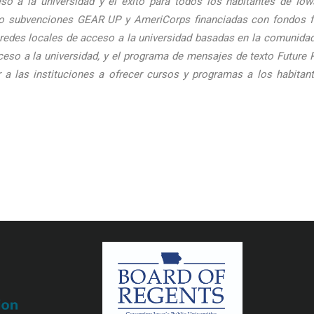
so a la universidad y el éxito para todos los habitantes de Io
o subvenciones GEAR UP y AmeriCorps financiadas con fondos fede
s redes locales de acceso a la universidad basadas en la comunidad,
eso a la universidad, y el programa de mensajes de texto Future 
r a las instituciones a ofrecer cursos y programas a los habitan