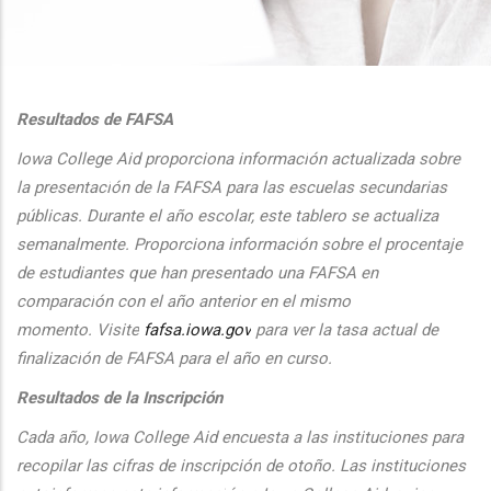
additional actions
Resultados de FAFSA
Iowa College Aid proporciona informaci
ón actualizada sobre
la presentaci
ón de la FAFSA para las escuelas secundarias
públicas. Durante el
a
ño escolar, este tablero se actualiza
semanalmente. Proporciona
informaci
ón sobre el procentaje
de estudiantes que han presentado una FAFSA en
comparaci
ón con el
a
ño anterior en el mismo
momento.
Visite
fafsa.iowa.gov
para ver la tasa actual de
finalizaci
ón de FAFSA para el a
ño en curso.
Resultados de la Inscripción
Cada
a
ño, Iowa College Aid encuesta a las instituciones para
recopilar las cifras de inscripción
de oto
ño. Las instituciones