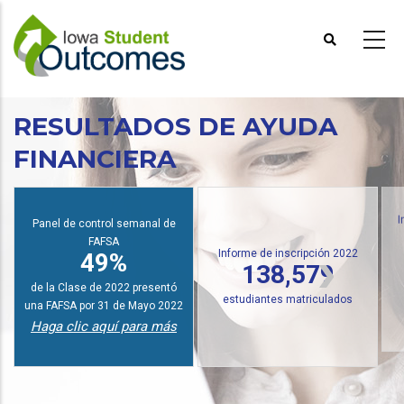
Pasar
al
contenido
principal
RESULTADOS DE AYUDA
FINANCIERA
Panel de control semanal de
I
FAFSA
Informe de inscripción 2022
49%
138,579
de la Clase de 2022 presentó
estudiantes matriculados
una FAFSA por 31 de Mayo 2022
Haga clic aquí para más