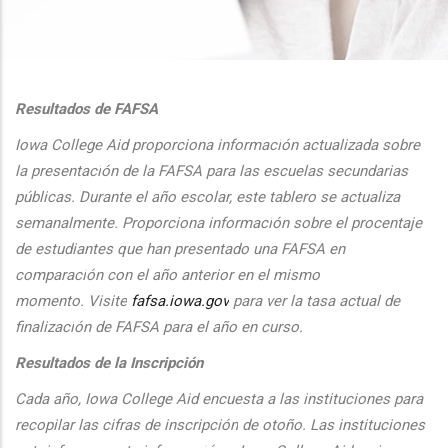
additional actions
Resultados de FAFSA
Iowa College Aid proporciona informaci
ón actualizada sobre
la presentaci
ón de la FAFSA para las escuelas secundarias
públicas. Durante el
a
ño escolar, este tablero se actualiza
semanalmente. Proporciona
informaci
ón sobre el procentaje
de estudiantes que han presentado una FAFSA en
comparaci
ón con el
a
ño anterior en el mismo
momento.
Visite
fafsa.iowa.gov
para ver la tasa actual de
finalizaci
ón de FAFSA para el a
ño en curso.
Resultados de la Inscripción
Cada
a
ño, Iowa College Aid encuesta a las instituciones para
recopilar las cifras de inscripción
de oto
ño. Las instituciones