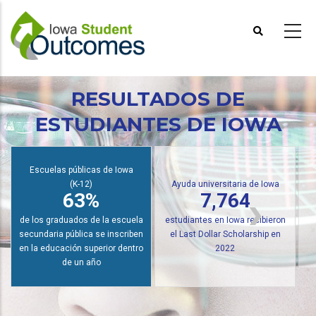
Pasar
al
contenido
principal
RESULTADOS DE
ESTUDIANTES DE IOWA
Escuelas públicas de Iowa
(K-12)
Ayuda universitaria de Iowa
63%
7,764
de los graduados de la escuela
estudiantes en Iowa recibieron
secundaria pública se inscriben
el Last Dollar Scholarship en
en la educación superior dentro
2022
de un año