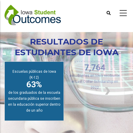
Pasar
al
contenido
principal
RESULTADOS DE
ESTUDIANTES DE IOWA
Ayuda universitaria de Iowa
7,764
Escuelas públicas de Iowa
(K-12)
estudiantes en Iowa recibieron
63%
el Last Dollar Scholarship en
2022
de los graduados de la escuela
secundaria pública se inscriben
en la educación superior dentro
de un año