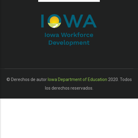
additional actions
© Derechos de autor
Iowa Department of Education
2020. Todos
los derechos reservados.