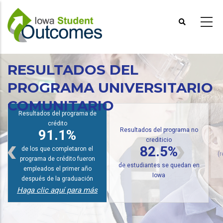
Pasar
al
contenido
principal
RESULTADOS DEL
PROGRAMA UNIVERSITARIO
COMUNITARIO
Resultados del programa de
crédito
Resultados del programa no
91.1%
crediticio
82.5%
de los que completaron el
programa de crédito fueron
de estudiantes se quedan en
empleados el primer año
(
Iowa
después de la graduación
Haga clic aquí para más